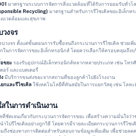
001
มาตรฐานระบบการจัดการสิ่งแวดล้อมที่ได้รับการยอมรับทั่วโ
sponsible Recycling)
มาตรฐานสำหรับการรีไซเคิลขยะอิเล็กทรอน
ิ่งแวดล้อมและสุขภาพ
รบวงจร
รบวงจร ตั้งแต่ขั้นตอนการรับซื้อจนถึงกระบวนการรีไซเคิล ช่วยเ
กในการจัดการขยะอิเล็กทรอนิกส์ โดยควรเลือกให้ครอบคลุมถึงบริก
ื้อขยะ
รองรับอุปกรณ์อิเล็กทรอนิกส์หลากหลายประเภท เช่น โทรศั
ตอร์ และแบตเตอรี่
่ง
มีบริการขนส่งขยะจากสถานที่ของลูกค้าไปยังโรงงาน
ยกและรีไซเคิล
ใช้เทคโนโลยีที่ทันสมัยในการแยกวัสดุ เช่น โลหะ
งใสในการดำเนินงาน
ที่ชัดเจนเกี่ยวกับกระบวนการจัดการขยะ เพื่อสร้างความมั่นใจว่า
อนำไปรีไซเคิลอย่างถูกวิธี โดยควรมีรายละเอียดกระบวนการรีไซเค
ถึงช่องทางการติดต่อสำหรับสอบถามข้อมูลเพิ่มเติม เพื่อช่วยลดค