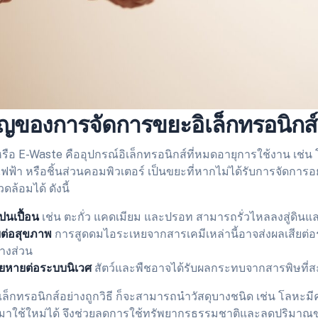
ของการจัดการขยะอิเล็กทรอนิกส์ใ
รือ E-Waste คืออุปกรณ์อิเล็กทรอนิกส์ที่หมดอายุการใช้งาน เช่น โ
ช้ไฟฟ้า หรือชิ้นส่วนคอมพิวเตอร์ เป็นขยะที่หากไม่ได้รับการจัดกา
ดล้อมได้ ดังนี้
ปนเปื้อน
เช่น ตะกั่ว แคดเมียม และปรอท สามารถรั่วไหลลงสู่ดินแ
ต่อสุขภาพ
การสูดดมไอระเหยจากสารเคมีเหล่านี้อาจส่งผลเสียต
างส่วน
ยหายต่อระบบนิเวศ
สัตว์และพืชอาจได้รับผลกระทบจากสารพิษที่ส
เล็กทรอนิกส์อย่างถูกวิธี ก็จะสามารถนำวัสดุบางชนิด เช่น โลหะมี
ับมาใช้ใหม่ได้ จึงช่วยลดการใช้ทรัพยากรธรรมชาติและลดปริมาณขย