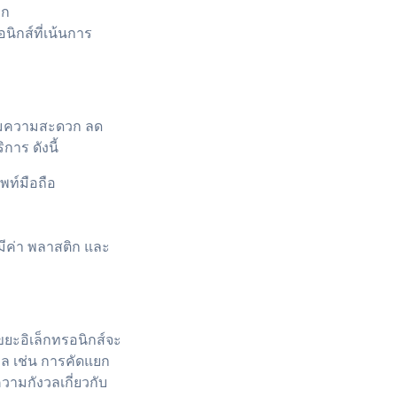
ลก
ิกส์ที่เน้นการ
พิ่มความสะดวก ลด
าร ดังนี้
พท์มือถือ
มีค่า พลาสติก และ
ขยะอิเล็กทรอนิกส์จะ
ิล เช่น การคัดแยก
วามกังวลเกี่ยวกับ