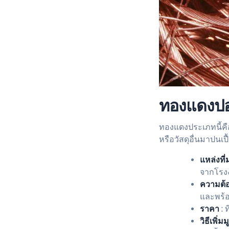
ทองแดงป
ทองแดงประเภทนี้คื
หรือวัสดุอื่นมาปนเ
แหล่งที่
จากโรง
ความต้
และพร้อ
ราคา
: 
วิธีเพิ่ม