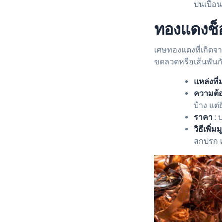
ปนเปื้อ
ทองแดงช็
เศษทองแดงที่เกิด
ขดลวดหรือเส้นพันก
แหล่งที่
ความต้
บ้าง แต
ราคา
: 
วิธีเพิ่ม
สกปรก เ