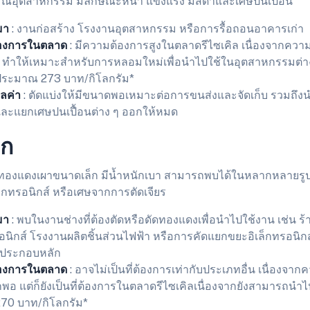
กรณ์อุตสาหกรรม มีลักษณะหนา แข็งแรง มีสีดำและเศษปนเปื้อน
มา
: งานก่อสร้าง โรงงานอุตสาหกรรม หรือการรื้อถอนอาคารเก่า
องการในตลาด
: มีความต้องการสูงในตลาดรีไซเคิล เนื่องจากค
 ทำให้เหมาะสำหรับการหลอมใหม่เพื่อนำไปใช้ในอุตสาหกรรมต่า
ประมาณ 273 บาท/กิโลกรัม*
มูลค่า
: ตัดแบ่งให้มีขนาดพอเหมาะต่อการขนส่งและจัดเก็บ รวมถ
ละแยกเศษปนเปื้อนต่าง ๆ ออกให้หมด
็ก
ษทองแดงเผาขนาดเล็ก มีน้ำหนักเบา สามารถพบได้ในหลากหลายรูป
เล็กทรอนิกส์ หรือเศษจากการตัดเจียร
มา
: พบในงานช่างที่ต้องตัดหรือดัดทองแดงเพื่อนำไปใช้งาน เช่น ร
รอนิกส์ โรงงานผลิตชิ้นส่วนไฟฟ้า หรือการคัดแยกขยะอิเล็กทรอนิกส
นประกอบหลัก
องการในตลาด
: อาจไม่เป็นที่ต้องการเท่ากับประเภทอื่น เนื่อง
ากพอ แต่ก็ยังเป็นที่ต้องการในตลาดรีไซเคิลเนื่องจากยังสามารถน
270 บาท/กิโลกรัม*