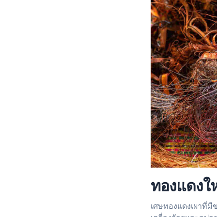
ทองแดงให
เศษทองแดงเผาที่มี