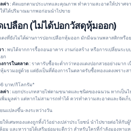
มูลค่า
: คัดแยกตามประเภทและคุณภาพ ทำความสะอาดให้ปราศจากส
ให้ได้ปริมาณมากพอก่อนนำไปขาย
ปลือก (ไม่ได้ปอกวัสดุหุ้มออก)
ที่ยังไม่ได้ผ่านการปอกเปลือกหุ้มออก มักมีฉนวนพลาสติกหรือยาง
มา
: พบได้จากการรื้อถอนอาคาร งานก่อสร้าง หรือการเปลี่ยนระบบไฟ
แยก
องการในตลาด
: ราคารับซื้อจะต่ำกว่าทองแดงปอกสวยอย่างมาก เนื
ุหุ้มรวมอยู่ด้วย แต่ยังเป็นที่ต้องการในตลาดรับซื้อทองแดงเพรา
56 บาท/กิโลกรัม*
มูลค่า
: แยกประเภทสายไฟตามขนาดและชนิดของฉนวน หากเป็นไป
อเพิ่มมูลค่า แต่หากไม่สามารถทำได้ ควรทำความสะอาดและจัดเก็บ
่ยนแปลงขึ้น-ลงระหว่างวัน
่อยให้เศษทองแดงถูกทิ้งไว้อย่างเปล่าประโยชน์ นำไปขายต่อให้กับผู้ร
ล้อม และหารายได้เสริมย่อมจะดีกว่า สำหรับใครที่กำลังมองหาแหล