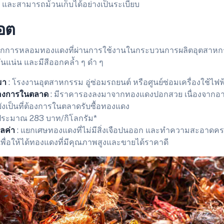
น และสามารถม้วนเก็บได้อย่างเป็นระเบียบ
อต
จากการหลอมทองแดงที่ผ่านการใช้งานในกระบวนการผลิตอุตสาหกร
ันแน่น และมีสีออกคล้ำ ๆ ดำ ๆ
มา
: โรงงานอุตสาหกรรม อู่ซ่อมรถยนต์ หรือศูนย์ซ่อมเครื่องใช้ไ
องการในตลาด
: มีราคารองลงมาจากทองแดงปอกสวย เนื่องจากอาจ
่ยังเป็นที่ต้องการในตลาดรับซื้อทองแดง
ประมาณ 283 บาท/กิโลกรัม*
มูลค่า
: แยกเศษทองแดงที่ไม่มีสิ่งเจือปนออก และทำความสะอาดครา
พื่อให้ได้ทองแดงที่มีคุณภาพสูงและขายได้ราคาดี